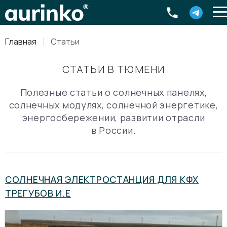
Aurinko
Россия
,
Свердловская область
,
620016
,
Екатеринбург
,
ул
info@aurinkos.com
Главная
Статьи
8-800-770-79-40
СТАТЬИ В ТЮМЕНИ
Полезные статьи о солнечных панелях,
солнечных модулях, солнечной энергетике,
энергосбережении, развитии отрасли
в России.
СОЛНЕЧНАЯ ЭЛЕКТРОСТАНЦИЯ ДЛЯ КФХ
ТРЕГУБОВ И.Е