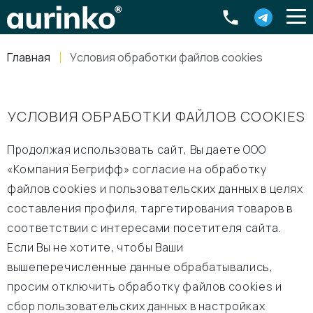
Aurinko
Россия
,
Свердловская область
,
620016
,
Екатеринбург
,
ул
info@aurinkos.com
Главная
Условия обработки файлов cookies
8-800-770-79-40
УСЛОВИЯ ОБРАБОТКИ ФАЙЛОВ COOKIES
Продолжая использовать сайт, Вы даете ООО
«Компания Бегрифф» согласие на обработку
файлов cookies и пользовательских данных в целях
составления профиля, таргетирования товаров в
соответствии с интересами посетителя сайта.
Если Вы не хотите, чтобы Ваши
вышеперечисленные данные обрабатывались,
просим отключить обработку файлов cookies и
сбор пользовательских данных в настройках