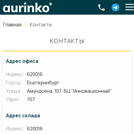
Aurinko
Россия
,
Свердловская область
,
620016
,
Екатеринбург
,
ул
info@aurinkos.com
Главная
Контакты
8-800-770-79-40
КОНТАКТЫ
Адрес офиса
Индекс:
620016
Город:
Екатеринбург
Улица:
Амундсена, 107, БЦ "Инновационный"
Офис:
707
Адрес склада
Индекс:
620016