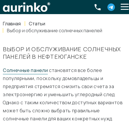
Aurinko
Россия
,
Свердловская область
,
620016
,
Екатеринбург
,
ул
info@aurinkos.com
Главная
Статьи
8-800-770-79-40
Выбор и обслуживание солнечных панелей
ВЫБОР И ОБСЛУЖИВАНИЕ СОЛНЕЧНЫХ
ПАНЕЛЕЙ В НЕФТЕЮГАНСКЕ
Солнечные панели
становятся все более
популярными, поскольку домовладельцы и
предприятия стремятся снизить свои счета за
электроэнергию и уменьшить углеродный след.
Однако с таким количеством доступных вариантов
может быть сложно выбрать правильные
солнечные панели для ваших конкретных нужд.