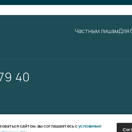
Частным лицам
Для 
 79 40
аботка и продвижение сайта —
Fanky.ru
оваться сайтом, вы соглашаетесь с
условиями
Сог