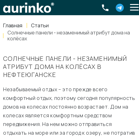
Aurinko
Россия
,
Свердловская область
,
620016
,
Екатеринбург
,
ул
info@aurinkos.com
Главная
Статьи
8-800-770-79-40
Солнечные панели - незаменимый атрибут дома на
колёсах
СОЛНЕЧНЫЕ ПАНЕЛИ - НЕЗАМЕНИМЫЙ
АТРИБУТ ДОМА НА КОЛЁСАХ В
НЕФТЕЮГАНСКЕ
Незабываемый отдых – это прежде всего
комфортный отдых, поэтому сегодня популярность
домов на колесах постоянно возрастает. Дом на
колесах является комфортным средством
передвижения. На нем можно отправиться
отдыхать на море или за город к озеру, не потратив