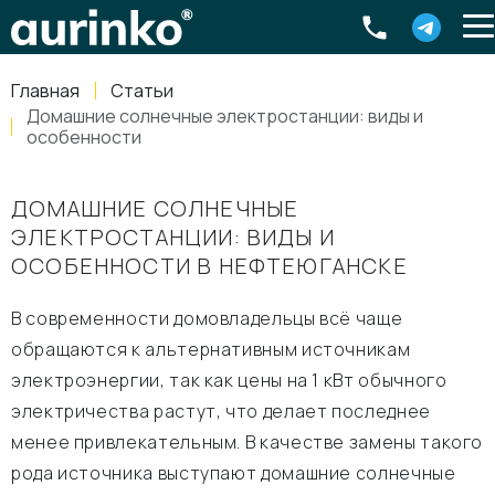
Aurinko
Россия
,
Свердловская область
,
620016
,
Екатеринбург
,
ул
info@aurinkos.com
Главная
Статьи
8-800-770-79-40
Домашние солнечные электростанции: виды и
особенности
ДОМАШНИЕ СОЛНЕЧНЫЕ
ЭЛЕКТРОСТАНЦИИ: ВИДЫ И
ОСОБЕННОСТИ В НЕФТЕЮГАНСКЕ
В современности домовладельцы всё чаще
обращаются к альтернативным источникам
электроэнергии, так как цены на 1 кВт обычного
электричества растут, что делает последнее
менее привлекательным. В качестве замены такого
рода источника выступают домашние солнечные