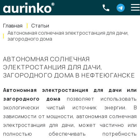
Aurinko
Россия
,
Свердловская область
,
620016
,
Екатеринбург
,
ул
info@aurinkos.com
Главная
Статьи
8-800-770-79-40
Автономная солнечная электростанция для дачи,
загородного дома
АВТОНОМНАЯ СОЛНЕЧНАЯ
ЭЛЕКТРОСТАНЦИЯ ДЛЯ ДАЧИ,
ЗАГОРОДНОГО ДОМА В НЕФТЕЮГАНСКЕ
Автономная электростанция для дачи или
загородного дома
позволяет использовать
экологически чистый источник энергии. В
зависимости от мощности, автономная солнечная
электростанция для дачи, может частично или
полностью обеспечивать потребность