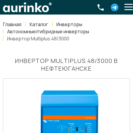
Aurinko
Россия
,
Свердловская область
,
620016
,
Екатеринбург
,
ул
info@aurinkos.com
Главная
Каталог
Инверторы
8-800-770-79-40
Автономные/гибридные инверторы
Инвертор Multiplus 48/3000
ИНВЕРТОР MULTIPLUS 48/3000 В
НЕФТЕЮГАНСКЕ