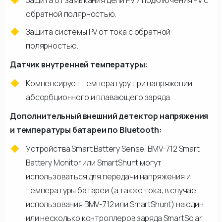
Защита от замыкания цепи PV и подключения PV с
обратной полярностью.
Защита системы PV от тока с обратной
полярностью.
Датчик внутренней температуры:
Компенсирует температуру при напряжении
абсорбционного и плавающего заряда.
Дополнительный внешний детектор напряжения
и температуры батареи по Bluetooth:
Устройства Smart Battery Sense, BMV-712 Smart
Battery Monitor или SmartShunt могут
использоваться для передачи напряжения и
температуры батареи (а также тока, в случае
использования BMV-712 или SmartShunt) на один
или несколько контроллеров заряда SmartSolar.