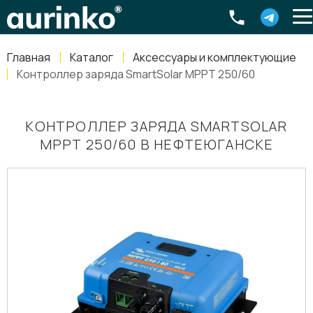
Aurinko
Россия
,
Свердловская область
,
620016
,
Екатеринбург
,
ул
info@aurinkos.com
Главная
Каталог
Аксессуары и комплектующие
8-800-770-79-40
Контроллер заряда SmartSolar MPPT 250/60
КОНТРОЛЛЕР ЗАРЯДА SMARTSOLAR
MPPT 250/60 В НЕФТЕЮГАНСКЕ