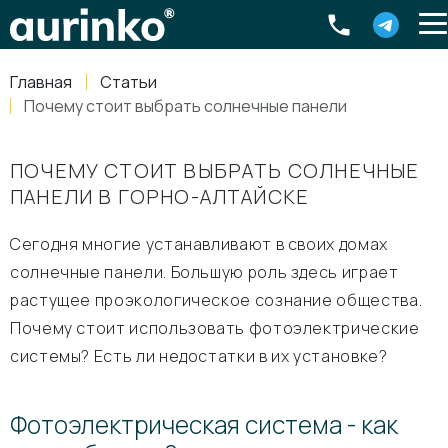
Aurinko
Россия
,
Свердловская область
,
620016
,
Екатеринбург
,
ул
info@aurinkos.com
Главная
Статьи
8-800-770-79-40
Почему стоит выбрать солнечные панели
ПОЧЕМУ СТОИТ ВЫБРАТЬ СОЛНЕЧНЫЕ
ПАНЕЛИ В ГОРНО-АЛТАЙСКЕ
Сегодня многие устанавливают в своих домах
солнечные панели. Большую роль здесь играет
растущее проэкологическое сознание общества.
Почему стоит использовать фотоэлектрические
системы? Есть ли недостатки в их установке?
Фотоэлектрическая система - как