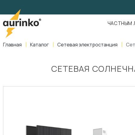
Aurinko
Россия
,
Свердловская область
,
620016
,
Екатеринбург
,
ул
info@aurinkos.com
ЧАСТНЫМ 
8-800-770-79-40
Главная
Каталог
Сетевая электростанция
Сет
СЕТЕВАЯ СОЛНЕЧН