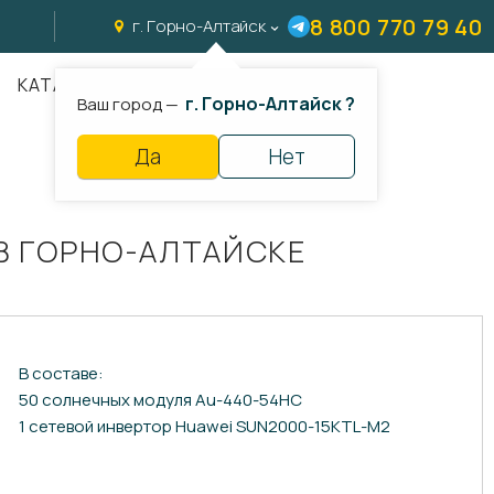
8 800 770 79 40
г. Горно-Алтайск
КАТАЛОГ
г. Горно-Алтайск ?
Ваш город —
Да
Нет
В ГОРНО-АЛТАЙСКЕ
В составе:
50 солнечных модуля Au-440-54HC
1 сетевой инвертор Huawei SUN2000-15KTL-M2