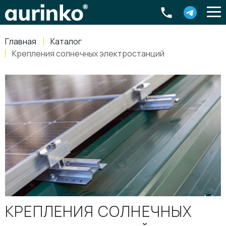
Aurinko
Россия
,
Свердловская область
,
620016
,
Екатеринбург
,
ул
info@aurinkos.com
Главная
Каталог
8-800-770-79-40
Крепления солнечных электростанций
КРЕПЛЕНИЯ СОЛНЕЧНЫХ