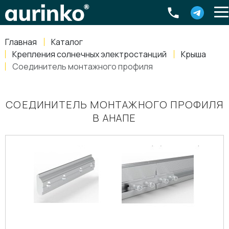
Aurinko
Россия
,
Свердловская область
,
620016
,
Екатеринбург
,
ул
info@aurinkos.com
Главная
Каталог
8-800-770-79-40
Крепления солнечных электростанций
Крыша
Соединитель монтажного профиля
СОЕДИНИТЕЛЬ МОНТАЖНОГО ПРОФИЛЯ
В АНАПЕ