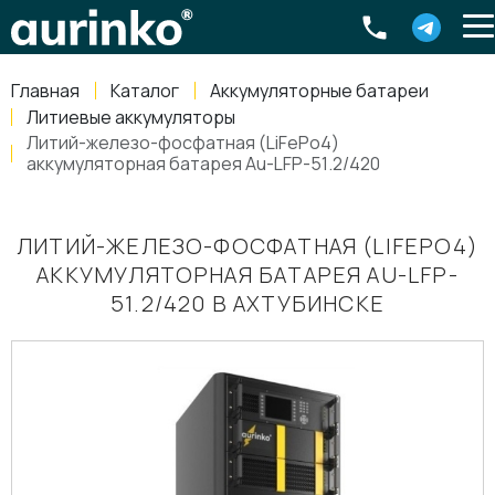
Aurinko
Россия
,
Свердловская область
,
620016
,
Екатеринбург
,
ул
info@aurinkos.com
Главная
Каталог
Аккумуляторные батареи
8-800-770-79-40
Литиевые аккумуляторы
Литий-железо-фосфатная (LiFePo4)
аккумуляторная батарея Au-LFP-51.2/420
ЛИТИЙ-ЖЕЛЕЗО-ФОСФАТНАЯ (LIFEPO4)
АККУМУЛЯТОРНАЯ БАТАРЕЯ AU-LFP-
51.2/420 В АХТУБИНСКЕ