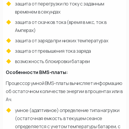
защита от перегрузки по току с заданным
временем в секундах
защита от скачков тока (время в мкс, ток в
Амперах)
защита от заряда при низких температурах
защита от превышения тока заряда
возможность блокировки батареи
Особенности BMS-платы:
Процессор умной BMS-платы вычисляет информацию
об остаточном количестве энергии в процентах или в
Ач.
умное (адаптивное) определение типа нагрузки
(остаточная емкость в текущем сеансе
определяется с учетом температуры батареи, с