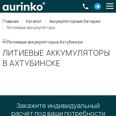
Aurinko
Россия
,
Свердловская область
,
620016
,
Екатеринбург
,
ул
info@aurinkos.com
Главная
Каталог
Аккумуляторные батареи
8-800-770-79-40
Литиевые аккумуляторы
ЛИТИЕВЫЕ АККУМУЛЯТОРЫ
В АХТУБИНСКЕ
Закажите индивидуальный
расчёт под ваши потребности