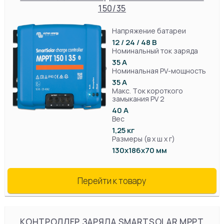
150/35
Напряжение батареи
12 / 24 / 48 В
Номинальный ток заряда
35 А
Номинальная PV-мощность
35 А
Макс. Ток короткого
замыкания PV 2
40 А
Вес
1,25 кг
Размеры (в х ш х г)
130х186х70 мм
Перейти к товару
КОНТРОЛЛЕР ЗАРЯДА SMARTSOLAR MPPT