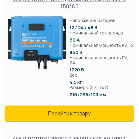
150/60
Напряжение батареи
12 / 24 / 48 В
Номинальный ток заряда
60 А
Номинальная мощность PV, 12
860 В
Номинальная мощность PV,
24
1720 В
Вес
4,5 кг
Размеры (в х ш х г)
216x295x103 мм
Перейти к товару
КОНТРОЛЛЕР ЗАРЯДА SMARTSOLAR MPPT