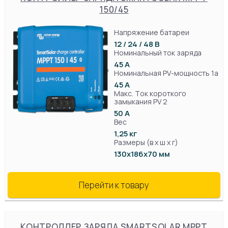
150/45
Напряжение батареи
12 / 24 / 48 В
Номинальный ток заряда
45 А
Номинальная PV-мощность 1a
45 А
Макс. Ток короткого
замыкания PV 2
50 А
Вес
1,25 кг
Размеры (в х ш х г)
130х186х70 мм
Перейти к товару
КОНТРОЛЛЕР ЗАРЯДА SMARTSOLAR MPPT