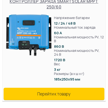
КОНТРОЛЛЕР ЗАРЯДА SMARTSOLAR MPPT
250/60
Напряжение батареи
12 / 24 / 48 В
Номинальный ток заряда
60 А
Номинальная мощность PV, 12
В
860 В
Номинальная мощность PV,
24 В
1720 В
Вес
3 кг
Размеры (в х ш х г)
185x250x95 мм
Перейти к товару