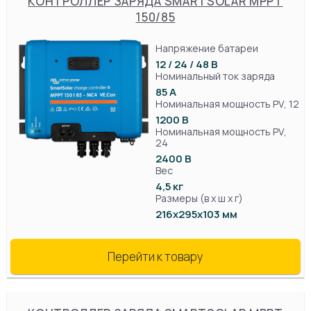
КОНТРОЛЛЕР ЗАРЯДА SMARTSOLAR MPPT
150/85
Напряжение батареи
12 / 24 / 48 В
Номинальный ток заряда
85 А
Номинальная мощность PV, 12
1200 В
Номинальная мощность PV,
24
2400 В
Вес
4,5 кг
Размеры (в х ш х г)
216x295x103 мм
Перейти к товару