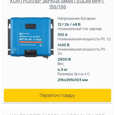
КОНТРОЛЛЕР ЗАРЯДА SMARTSOLAR MPPT
150/100
Напряжение батареи
12 / 24 / 48 В
Номинальный ток заряда
100 А
Номинальная мощность PV, 12
1450 В
Номинальная мощность PV,
24
2900 В
Вес
4,5 кг
Размеры (в х ш х г)
216x295x103 мм
Перейти к товару