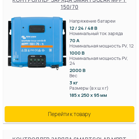
150/70
Напряжение батареи
12 / 24 / 48 В
Номинальный ток заряда
70 А
Номинальная мощность PV, 12
1000 В
Номинальная мощность PV,
24
2000 В
Вес
3 кг
Размеры (в х ш х г)
185 x 250 x 95 мм
Перейти к товару