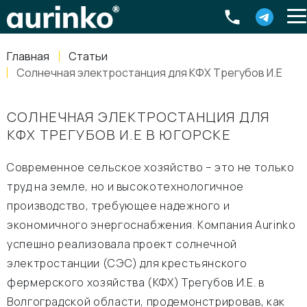
Aurinko
Россия
,
Свердловская область
,
620016
,
Екатеринбург
,
ул
info@aurinkos.com
Главная
Статьи
8-800-770-79-40
Солнечная электростанция для КФХ Трегубов И.Е
СОЛНЕЧНАЯ ЭЛЕКТРОСТАНЦИЯ ДЛЯ
КФХ ТРЕГУБОВ И.Е В ЮГОРСКЕ
Современное сельское хозяйство – это не только
труд на земле, но и высокотехнологичное
производство, требующее надежного и
экономичного энергоснабжения. Компания Aurinko
успешно реализовала проект солнечной
электростанции (СЭС) для крестьянского
фермерского хозяйства (КФХ) Трегубов И.Е. в
Волгоградской области, продемонстрировав, как