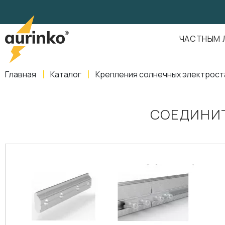
Aurinko
Россия
,
Свердловская область
,
620016
,
Екатеринбург
,
ул
info@aurinkos.com
ЧАСТНЫМ 
8-800-770-79-40
Главная
Каталог
Крепления солнечных электрост
СОЕДИНИ