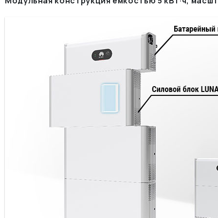
Модульная конструкция емкостью 5 кВт·ч, масшт