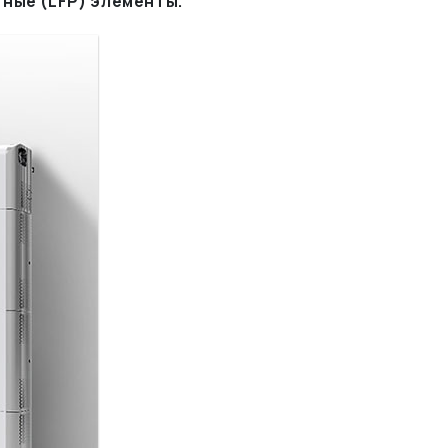
тные (LFP) элементы.