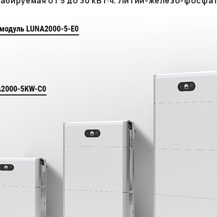
абируемая от 5 до 30 кВт·ч. Литий-железо-фосфа