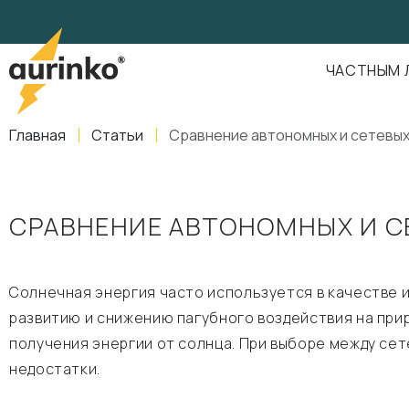
Aurinko
Россия
,
Свердловская область
,
620016
,
Екатеринбург
,
ул
info@aurinkos.com
ЧАСТНЫМ 
8-800-770-79-40
Главная
Статьи
Сравнение автономных и сетевы
СРАВНЕНИЕ АВТОНОМНЫХ И С
Солнечная энергия часто используется в качестве 
развитию и снижению пагубного воздействия на при
получения энергии от солнца. При выборе между се
недостатки.