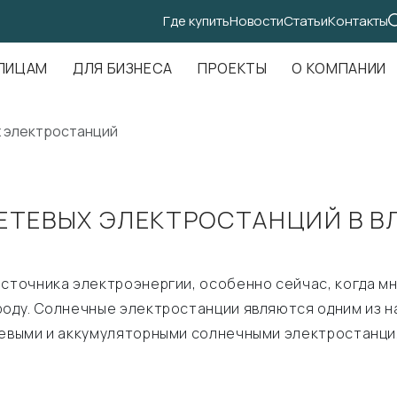
Где купить
Новости
Статьи
Контакты
.Амундсена, д. 107, оф. 707
ЛИЦАМ
ДЛЯ БИЗНЕСА
ПРОЕКТЫ
О КОМПАНИИ
х электростанций
ЕТЕВЫХ ЭЛЕКТРОСТАНЦИЙ В В
источника электроэнергии, особенно сейчас, когда м
роду. Солнечные электростанции являются одним из 
тевыми и аккумуляторными солнечными электростанция