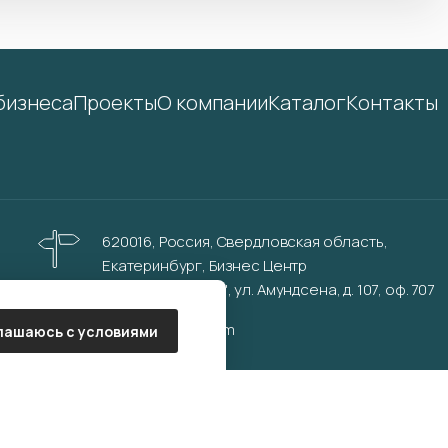
бизнеса
Проекты
О компании
Каталог
Контакты
620016, Россия, Свердловская область,
Екатеринбург, Бизнес Центр
"Инновационный", ул. Амундсена, д. 107, оф. 707
info@aurinkos.com
лашаюсь с условиями
Политика обработки персональных данных
Согласие на обработку персональных данных
Условия обработки файлов cookies