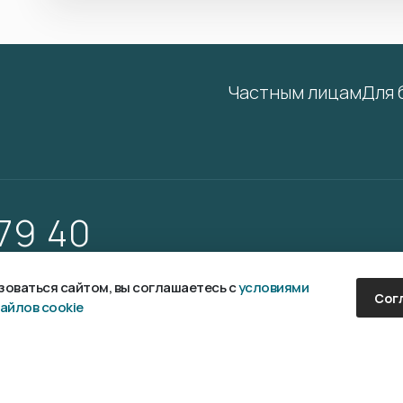
Частным лицам
Для 
 79 40
оваться сайтом, вы соглашаетесь с
условиями
Сог
айлов cookie
аботка и продвижение сайта —
Fanky.ru