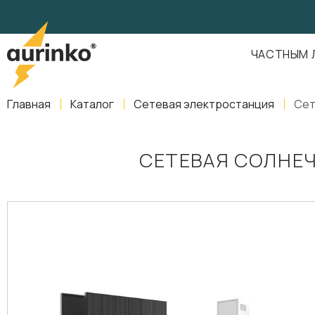
Aurinko
Россия
,
Свердловская область
,
620016
,
Екатеринбург
,
ул
info@aurinkos.com
ЧАСТНЫМ 
8-800-770-79-40
Главная
Каталог
Сетевая электростанция
Сет
СЕТЕВАЯ СОЛНЕЧ