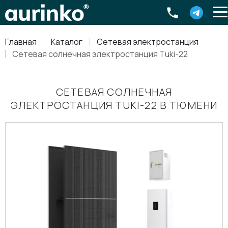
Aurinko
Россия
,
Свердловская область
,
620016
,
Екатеринбург
,
ул
info@aurinkos.com
Главная
Каталог
Сетевая электростанция
8-800-770-79-40
Сетевая солнечная электростанция Tuki-22
СЕТЕВАЯ СОЛНЕЧНАЯ
ЭЛЕКТРОСТАНЦИЯ TUKI-22 В ТЮМЕНИ