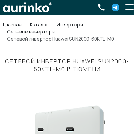
Aurinko
Россия
,
Свердловская область
,
620016
,
Екатеринбург
,
ул
info@aurinkos.com
Главная
Каталог
Инверторы
8-800-770-79-40
Сетевые инверторы
Сетевой инвертор Huawei SUN2000-60KTL-M0
СЕТЕВОЙ ИНВЕРТОР HUAWEI SUN2000-
60KTL-M0 В ТЮМЕНИ