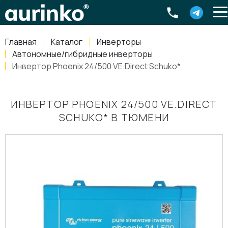
Aurinko
Россия
,
Свердловская область
,
620016
,
Екатеринбург
,
ул
info@aurinkos.com
Главная
Каталог
Инверторы
8-800-770-79-40
Автономные/гибридные инверторы
Инвертор Phoenix 24/500 VE.Direct Schuko*
ИНВЕРТОР PHOENIX 24/500 VE.DIRECT
SCHUKO* В ТЮМЕНИ