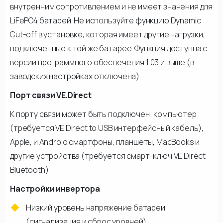
внутренним сопротивлением и не имеет значения для
LiFePO4 батарей. Не используйте функцию Dynamic
Cut-off в установке, которая имеет другие нагрузки,
подключенные к той же батарее. Функция доступна с
версии программного обеспечения 1.03 и выше (в
заводских настройках отключена).
Порт связи VE.Direct
К порту связи может быть подключен: компьютер
(требуется VE.Direct to USB интерфейсный кабель),
Apple, и Android смартфоны, планшеты, MacBooks и
другие устройства (требуется смарт-ключ VE.Direct
Bluetooth).
Настройки инвертора
Низкий уровень напряжение батареи
(сигнализация и сброс уровней)