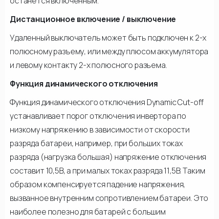
останется включенным.
Дистанционное включение / выключение
Удаленный выключатель может быть подключен к 2-х
полюсному разъему, или между плюсом аккумулятора
и левому контакту 2-х полюсного разъема.
Функция динамического отключения
Функция динамического отключения Dynamic Cut-off
устанавливает порог отключения инвертора по
низкому напряжению в зависимости от скорости
разряда батареи, например, при больших токах
разряда (нагрузка большая) напряжение отключения
составит 10,5В, а при малых токах разряда 11,5В. Таким
образом компенсируется падение напряжения,
вызванное внутренним сопротивлением батареи. Это
наиболее полезно для батарей с большим