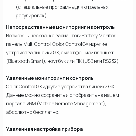
(специальные программы для отдельных
регулировок).
Непосредственные мониторинг и контроль
Возможны несколько вариантов: Battery Monitor,
панель Multi Control, Color Control GX идругие
устройства линейки GX, смартфон или планшет
(Bluetooth Smart), ноутбук или ПК (USB или RS232).
Удаленные мониторинг и контроль
Color Control GX идругие устройства линейки GX.
Данные можно сохранить и отобразить на нашем
портале VRM (Victron Remote Management),
абсолютно бесплатно.
Удаленная настройка прибора