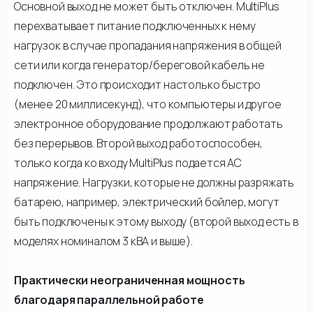
Основной выход не может быть отключен. MultiPlus
перехватывает питание подключенных к нему
нагрузок в случае пропадания напряжения в общей
сети или когда генератор/береговой кабель не
подключен. Это происходит настолько быстро
(менее 20 миллисекунд), что компьютеры и другое
электронное оборудование продолжают работать
без перерывов. Второй выход работоспособен,
только когда ко входу MultiPlus подается АС
напряжение. Нагрузки, которые не должны разряжать
батарею, например, электрический бойлер, могут
быть подключены к этому выходу (второй выход есть в
моделях номиналом 3 кВА и выше).
Практически неограниченная мощность
благодаря параллельной работе