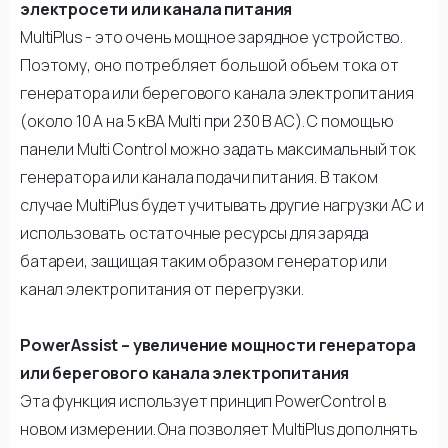
электросети или канала питания
MultiPlus - это очень мощное зарядное устройство.
Поэтому, оно потребляет большой объем тока от
генератора или берегового канала электропитания
(около 10 А на 5 кВА Multi при 230 В AC). С помощью
панели Multi Control можно задать максимальный ток
генератора или канала подачи питания. В таком
случае MultiPlus будет учитывать другие нагрузки AC и
использовать остаточные ресурсы для заряда
батареи, защищая таким образом генератор или
канал электропитания от перегрузки.
PowerAssist – увеличение мощности генератора
или берегового канала электропитания
Эта функция использует принцип PowerControl в
новом измерении. Она позволяет MultiPlus дополнять