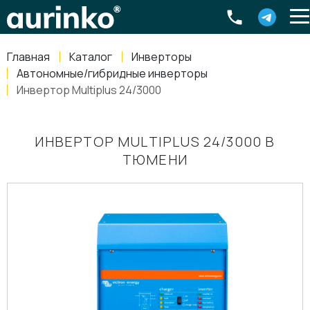
Aurinko
Россия
,
Свердловская область
,
620016
,
Екатеринбург
,
ул
info@aurinkos.com
Главная
Каталог
Инверторы
8-800-770-79-40
Автономные/гибридные инверторы
Инвертор Multiplus 24/3000
ИНВЕРТОР MULTIPLUS 24/3000 В
ТЮМЕНИ