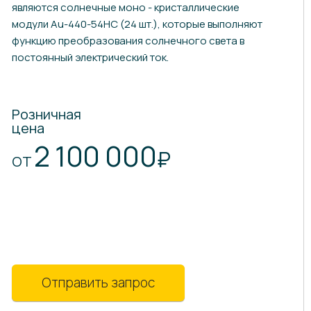
являются солнечные моно - кристаллические
модули Au-440-54HC (24 шт.), которые выполняют
функцию преобразования солнечного света в
постоянный электрический ток.
Розничная
цена
2 100 000
₽
ОТ
Отправить запрос