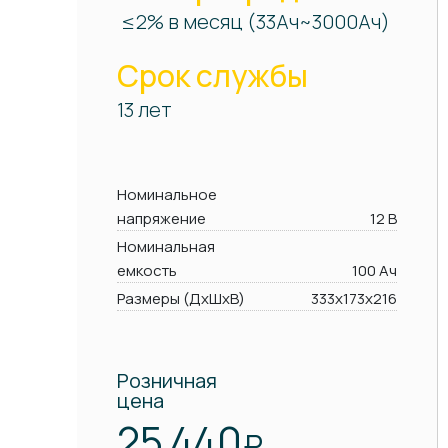
≤2% в месяц (33Ач~3000Ач)
Срок службы
13 лет
Номинальное
напряжение
12 В
Номинальная
емкость
100 Ач
Размеры (ДхШхВ)
333х173х216
Розничная
цена
25 440
₽