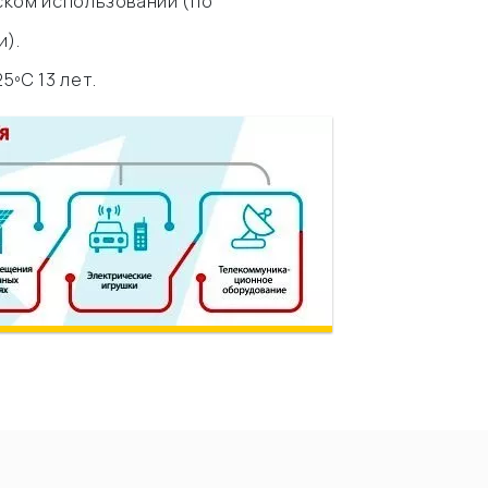
ском использовании (по
).
5ºC 13 лет.