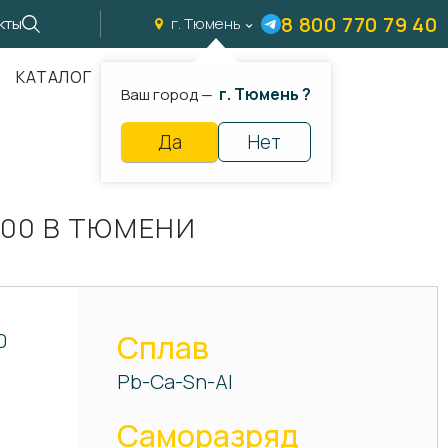
8 800 770 79 40
кты
г. Тюмень
КАТАЛОГ
г. Тюмень ?
Ваш город —
Да
Нет
100 В ТЮМЕНИ
0
Сплав
Pb-Ca-Sn-Al
Саморазряд