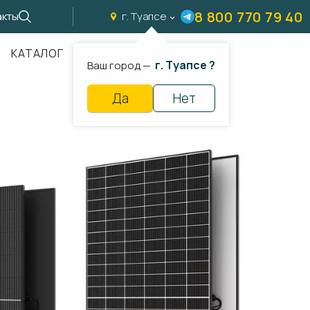
8 800 770 79 40
акты
г. Туапсе
КАТАЛОГ
г. Туапсе ?
Ваш город —
Да
Нет