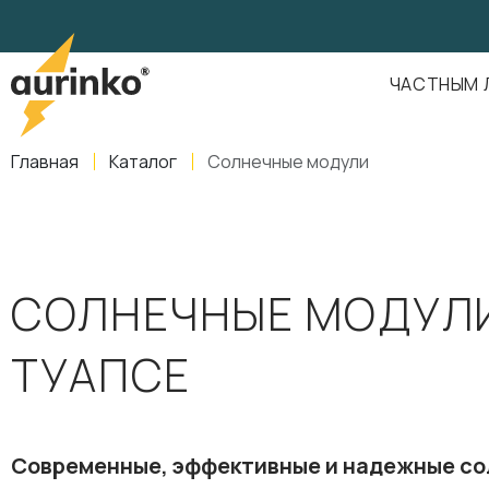
Aurinko
Россия
,
Свердловская область
,
620016
,
Екатеринбург
,
ул
info@aurinkos.com
ЧАСТНЫМ 
8-800-770-79-40
Главная
Каталог
Солнечные модули
СОЛНЕЧНЫЕ МОДУЛИ
ТУАПСЕ
Современные, эффективные и надежные с