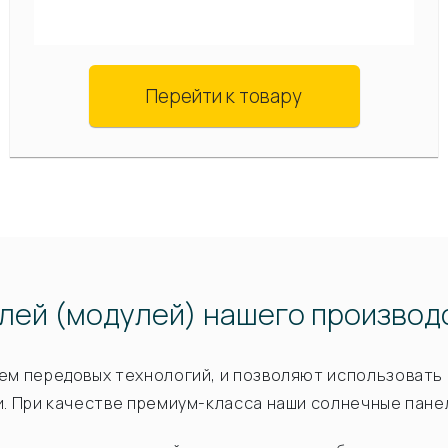
Перейти к товару
лей (модулей) нашего производ
ием передовых технологий, и позволяют использоват
и. При качестве премиум-класса наши солнечные пан