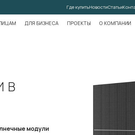
Где купить
Новости
Статьи
Конт
.Амундсена, д. 107, оф. 707
ЛИЦАМ
ДЛЯ БИЗНЕСА
ПРОЕКТЫ
О КОМПАНИИ
 В
олнечные модули