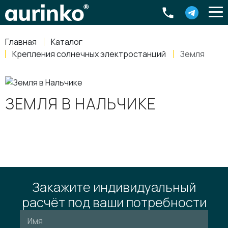
Aurinko
Россия
,
Свердловская область
,
620016
,
Екатеринбург
,
ул
info@aurinkos.com
Главная
Каталог
8-800-770-79-40
Крепления солнечных электростанций
Земля
ЗЕМЛЯ В НАЛЬЧИКЕ
Закажите индивидуальный
расчёт под ваши потребности