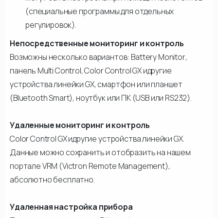
(специальные программы для отдельных
регулировок).
Непосредственные мониторинг и контроль
Возможны несколько вариантов: Battery Monitor,
панель Multi Control, Color Control GX идругие
устройства линейки GX, смартфон или планшет
(Bluetooth Smart), ноутбук или ПК (USB или RS232).
Удаленные мониторинг и контроль
Color Control GX идругие устройства линейки GX.
Данные можно сохранить и отобразить на нашем
портале VRM (Victron Remote Management),
абсолютно бесплатно.
Удаленная настройка прибора