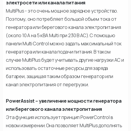
электросети или канала питания
MultiPlus - это очень мощное зарядное устройство.
Поэтому, оно потребляет большой объем тока от
генератора или берегового канала электропитания
(около 10 А на 5 кВА Multi при 230 В AC). С помощью
панели Multi Control можно задать максимальный ток
генератора или канала подачи питания. В таком
случае MultiPlus будет учитывать другие нагрузки AC и
использовать остаточные ресурсы для заряда
батареи, защищая таким образом генератор или
канал электропитания от перегрузки.
PowerAssist – увеличение мощности генератора
или берегового канала электропитания
Эта функция использует принцип PowerControl в
новом измерении. Она позволяет MultiPlus дополнять