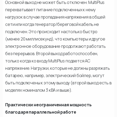
Основной выход не может быть отключен. MultiPlus
перехватывает питание подключенных к нему
нагрузок в случае пропадания напряжения в общей
сети или когда генератор/береговой кабель не
подключен. Это происходит настолько быстро
(менее 20 миллисекунд), что компьютеры и другое
электронное оборудование продолжают работать
без перерывов. Второй выход работоспособен,
только когда ко входу MultiPlus подается АС
напряжение. Нагрузки, которые не должны разряжать
батарею, например, электрический бойлер, могут
быть подключены к этому выходу (второй выход есть в
моделях номиналом 3 кВА и выше).
Практически неограниченная мощность
благодаря параллельной работе