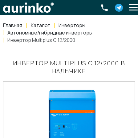
Aurinko
Россия
,
Свердловская область
,
620016
,
Екатеринбург
,
ул
info@aurinkos.com
Главная
Каталог
Инверторы
8-800-770-79-40
Автономные/гибридные инверторы
Инвертор Multiplus C 12/2000
ИНВЕРТОР MULTIPLUS C 12/2000 В
НАЛЬЧИКЕ