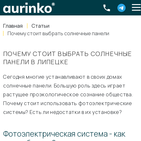
Aurinko
Россия
,
Свердловская область
,
620016
,
Екатеринбург
,
ул
info@aurinkos.com
Главная
Статьи
8-800-770-79-40
Почему стоит выбрать солнечные панели
ПОЧЕМУ СТОИТ ВЫБРАТЬ СОЛНЕЧНЫЕ
ПАНЕЛИ В ЛИПЕЦКЕ
Сегодня многие устанавливают в своих домах
солнечные панели. Большую роль здесь играет
растущее проэкологическое сознание общества.
Почему стоит использовать фотоэлектрические
системы? Есть ли недостатки в их установке?
Фотоэлектрическая система - как