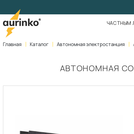
Aurinko
Россия
,
Свердловская область
,
620016
,
Екатеринбург
,
ул
info@aurinkos.com
ЧАСТНЫМ 
8-800-770-79-40
Главная
Каталог
Автономная электростанция
АВТОНОМНАЯ СО