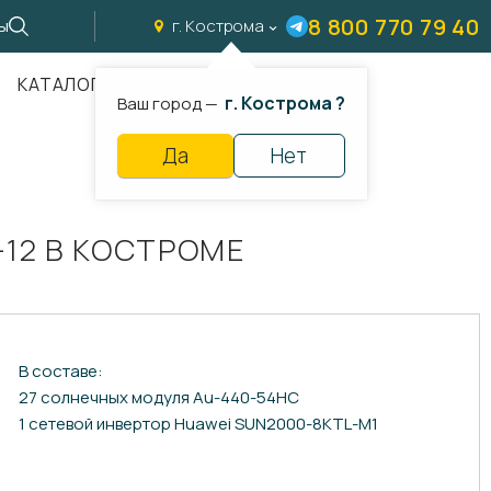
8 800 770 79 40
ы
г. Кострома
КАТАЛОГ
г. Кострома ?
Ваш город —
Да
Нет
12 В КОСТРОМЕ
В составе:
27 солнечных модуля Au-440-54HC
1 сетевой инвертор Huawei SUN2000-8KTL-M1