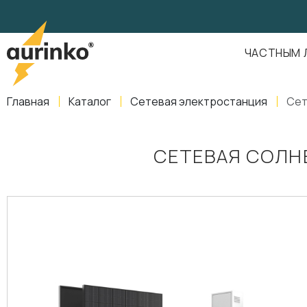
Aurinko
Россия
,
Свердловская область
,
620016
,
Екатеринбург
,
ул
info@aurinkos.com
ЧАСТНЫМ 
8-800-770-79-40
Главная
Каталог
Сетевая электростанция
Сет
СЕТЕВАЯ СОЛН