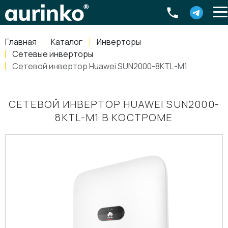
Aurinko
Россия
,
Свердловская область
,
620016
,
Екатеринбург
,
ул
info@aurinkos.com
Главная
Каталог
Инверторы
8-800-770-79-40
Сетевые инверторы
Сетевой инвертор Huawei SUN2000-8KTL-M1
СЕТЕВОЙ ИНВЕРТОР HUAWEI SUN2000-
8KTL-M1 В КОСТРОМЕ