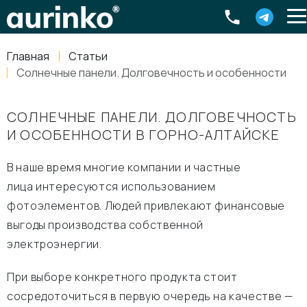
Aurinko
Россия
,
Свердловская область
,
620016
,
Екатеринбург
,
ул
info@aurinkos.com
Главная
Статьи
8-800-770-79-40
Солнечные панели. Долговечность и особенности
СОЛНЕЧНЫЕ ПАНЕЛИ. ДОЛГОВЕЧНОСТЬ
И ОСОБЕННОСТИ В ГОРНО-АЛТАЙСКЕ
В наше время многие компании и частные
лица интересуются использованием
фотоэлементов. Людей привлекают финансовые
выгоды производства собственной
электроэнергии.
При выборе конкретного продукта стоит
сосредоточиться в первую очередь на качестве —