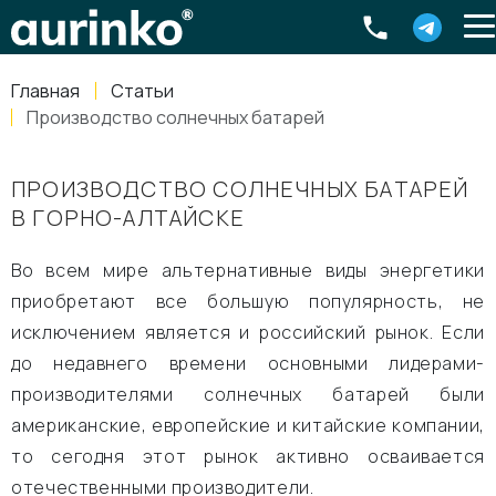
Aurinko
Россия
,
Свердловская область
,
620016
,
Екатеринбург
,
ул
info@aurinkos.com
Главная
Статьи
8-800-770-79-40
Производство солнечных батарей
ПРОИЗВОДСТВО СОЛНЕЧНЫХ БАТАРЕЙ
В ГОРНО-АЛТАЙСКЕ
Во всем мире альтернативные виды энергетики
приобретают все большую популярность, не
исключением является и российский рынок. Если
до недавнего времени основными лидерами-
производителями солнечных батарей были
американские, европейские и китайские компании,
то сегодня этот рынок активно осваивается
отечественными производители.