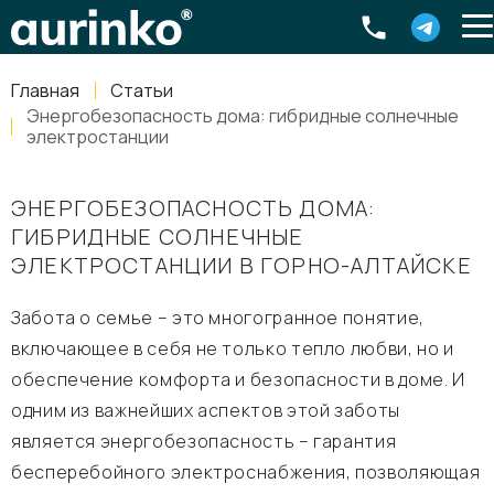
Aurinko
Россия
,
Свердловская область
,
620016
,
Екатеринбург
,
ул
info@aurinkos.com
Главная
Статьи
8-800-770-79-40
Энергобезопасность дома: гибридные солнечные
электростанции
ЭНЕРГОБЕЗОПАСНОСТЬ ДОМА:
ГИБРИДНЫЕ СОЛНЕЧНЫЕ
ЭЛЕКТРОСТАНЦИИ В ГОРНО-АЛТАЙСКЕ
Забота о семье – это многогранное понятие,
включающее в себя не только тепло любви, но и
обеспечение комфорта и безопасности в доме. И
одним из важнейших аспектов этой заботы
является энергобезопасность – гарантия
бесперебойного электроснабжения, позволяющая