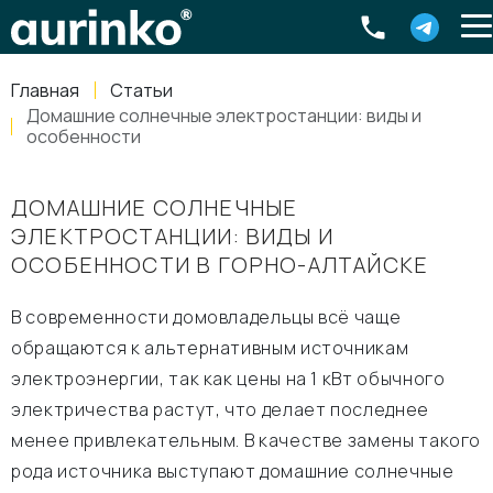
Aurinko
Россия
,
Свердловская область
,
620016
,
Екатеринбург
,
ул
info@aurinkos.com
Главная
Статьи
8-800-770-79-40
Домашние солнечные электростанции: виды и
особенности
ДОМАШНИЕ СОЛНЕЧНЫЕ
ЭЛЕКТРОСТАНЦИИ: ВИДЫ И
ОСОБЕННОСТИ В ГОРНО-АЛТАЙСКЕ
В современности домовладельцы всё чаще
обращаются к альтернативным источникам
электроэнергии, так как цены на 1 кВт обычного
электричества растут, что делает последнее
менее привлекательным. В качестве замены такого
рода источника выступают домашние солнечные