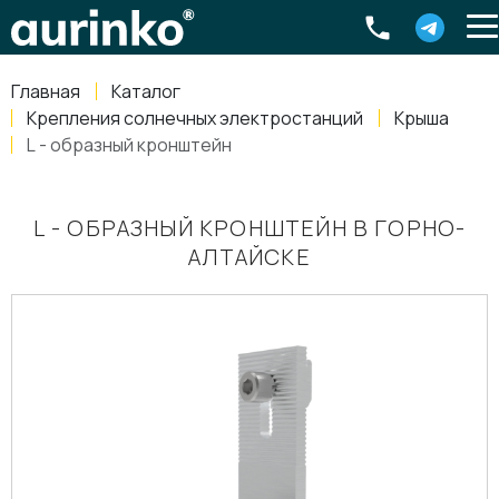
Aurinko
Россия
,
Свердловская область
,
620016
,
Екатеринбург
,
ул
info@aurinkos.com
Главная
Каталог
8-800-770-79-40
Крепления солнечных электростанций
Крыша
L - образный кронштейн
L - ОБРАЗНЫЙ КРОНШТЕЙН В ГОРНО-
АЛТАЙСКЕ