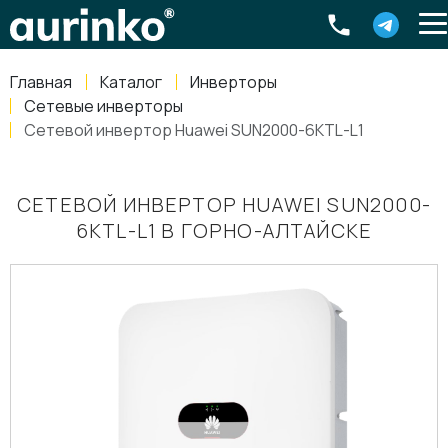
Aurinko
Россия
,
Свердловская область
,
620016
,
Екатеринбург
,
ул
info@aurinkos.com
Главная
Каталог
Инверторы
8-800-770-79-40
Сетевые инверторы
Сетевой инвертор Huawei SUN2000-6KTL-L1
СЕТЕВОЙ ИНВЕРТОР HUAWEI SUN2000-
6KTL-L1 В ГОРНО-АЛТАЙСКЕ