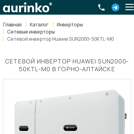
Aurinko
Россия
,
Свердловская область
,
620016
,
Екатеринбург
,
ул
info@aurinkos.com
Главная
Каталог
Инверторы
8-800-770-79-40
Сетевые инверторы
Сетевой инвертор Huawei SUN2000-50KTL-M0
СЕТЕВОЙ ИНВЕРТОР HUAWEI SUN2000-
50KTL-M0 В ГОРНО-АЛТАЙСКЕ