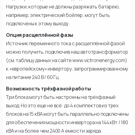
Нагрузки, которые не должны разряжать батарею,
например, электрический бойлер, могут быть
подключены к этому выходу.
Опция расщеплённой фазы
Источник переменного тока с расщеплённой фазой
можно получить, подключив наш автотрансформатор
(см. таблицу данных на сайте www.victronenergy.com)
к «европейскому» инвертору, запрограммированному
на питание 240 В / 60 Гц.
Возможность трёхфазной работы
Три блока могут быть настроены на трёхфазный
выход. Но это еще не всё: до 4 комплектов из трех
блоков на 15 кВА могут быть параллельно подключены
для обеспечения мощности инвертора на 144 кВт / 180
кВА и на более чем 2400 А емкости заряда.