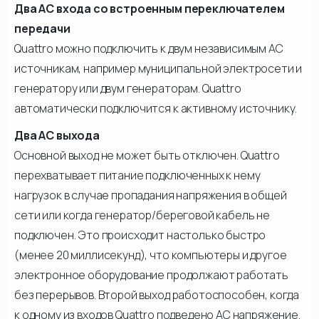
Два АС входа со встроенным переключателем
передачи
Quattro можно подключить к двум независимым АС
источникам, например муниципальной электросети и
генератору или двум генераторам. Quattro
автоматически подключится к активному источнику.
Два АС выхода
Основной выход не может быть отключен. Quattro
перехватывает питание подключенных к нему
нагрузок в случае пропадания напряжения в общей
сети или когда генератор/береговой кабель не
подключен. Это происходит настолько быстро
(менее 20 миллисекунд), что компьютеры и другое
электронное оборудование продолжают работать
без перерывов. Второй выход работоспособен, когда
к одному из входов Quattro подведено АС напряжение.