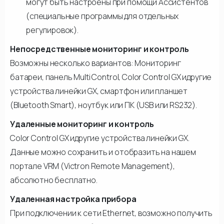
могут быть настроены при помощи Ассистентов
(специальные программы для отдельных
регулировок).
Непосредственные мониторинг и контроль
Возможны несколько вариантов: Мониторинг
батареи, панель Multi Control, Color Control GX идругие
устройства линейки GX, смартфон или планшет
(Bluetooth Smart), ноутбук или ПК (USB или RS232).
Удаленные мониторинг и контроль
Color Control GX идругие устройства линейки GX.
Данные можно сохранить и отобразить на нашем
портале VRM (Victron Remote Management),
абсолютно бесплатно.
Удаленная настройка прибора
При подключении к сети Ethernet, возможно получить