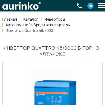
Aurinko
Россия
,
Свердловская область
,
620016
,
Екатеринбург
,
ул
info@aurinkos.com
Главная
Каталог
Инверторы
8-800-770-79-40
Автономные/гибридные инверторы
Инвертор Quattro 48/8000
ИНВЕРТОР QUATTRO 48/8000 В ГОРНО-
АЛТАЙСКЕ