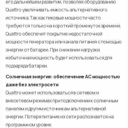
его дальнейшем развитии, позволяя оборудованию
Quattro увеличивать емкость альтернативного
источника. Так как пиковые мощности часто
требуются только на короткий промежуток времени,
Quattro обеспечит покрытие недостаточной
мощности генератора или канала питания с помощью
энергии от батареи. При снижении нагрузки,
избыточная мощность будет использоваться для
подзаряда батареи.
Солнечная энергия: обеспечение АС мощностью
даже без электросети
Quattro может использоваться в сетевом и
внесетевом режимах при подключении к солнечным
панелям и другим источникам альтернативной
энергии. Потеря питания из сети распознается на
программном уровне.