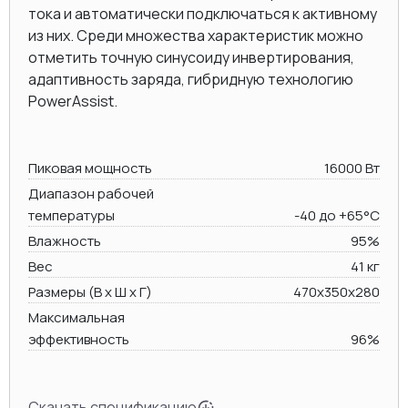
тока и автоматически подключаться к активному
из них. Среди множества характеристик можно
отметить точную синусоиду инвертирования,
адаптивность заряда, гибридную технологию
PowerAssist.
Пиковая мощность
16000 Вт
Диапазон рабочей
температуры
-40 до +65°C
Влажность
95%
Вес
41 кг
Размеры (В х Ш х Г)
470x350x280
Максимальная
эффективность
96%
Скачать спецификацию