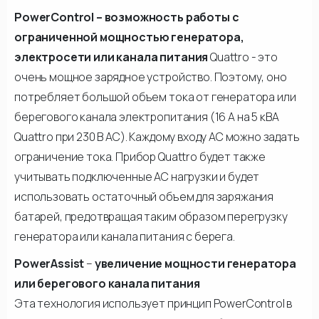
PowerControl – возможность работы с
ограниченной мощностью генератора,
электросети или канала питания
Quattro - это
очень мощное зарядное устройство. Поэтому, оно
потребляет большой объем тока от генератора или
берегового канала электропитания (16 А на 5 кВА
Quattro при 230 В AC). Каждому входу АС можно задать
ограничение тока. Прибор Quattro будет также
учитывать подключенные АС нагрузки и будет
использовать остаточный объем для заряжания
батарей, предотвращая таким образом перегрузку
генератора или канала питания с берега.
PowerAssist
–
увеличение мощности генератора
или берегового канала питания
Эта технология использует принцип PowerControl в