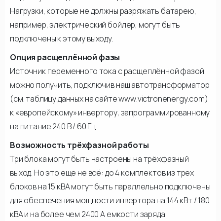
Нагрузки, которые не должны разряжать батарею,
например, электрический бойлер, могут быть
подключены к этому выходу.
Опция расщеплённой фазы
Источник переменного тока с расщеплённой фазой
можно получить, подключив наш автотрансформатор
(см. таблицу данных на сайте www.victronenergy.com)
к «европейскому» инвертору, запрограммированному
на питание 240 В / 60 Гц.
Возможность трёхфазной работы
Три блока могут быть настроены на трёхфазный
выход. Но это еще не всё: до 4 комплектов из трех
блоков на 15 кВА могут быть параллельно подключены
для обеспечения мощности инвертора на 144 кВт / 180
кВА и на более чем 2400 А емкости заряда.