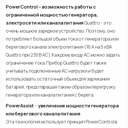
PowerControl – возможность работы с
ограниченной мощностью генератора,
электросети или канала питания
Quattro - это
очень мощное зарядное устройство. Поэтому, оно
потребляет большой объем тока от генератора или
берегового канала электропитания (16 А на 5 кВА
Quattro при 230 В AC). Каждому входу АС можно задать
ограничение тока. Прибор Quattro будет также
учитывать подключенные АС нагрузки и будет
использовать остаточный объем для заряжания
батарей, предотвращая таким образом перегрузку
генератора или канала питания с берега.
PowerAssist
–
увеличение мощности генератора
или берегового канала питания
Эта технология использует принцип PowerControl в