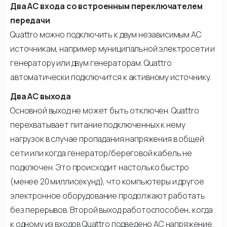
Два АС входа со встроенным переключателем
передачи
Quattro можно подключить к двум независимым АС
источникам, например муниципальной электросети и
генератору или двум генераторам. Quattro
автоматически подключится к активному источнику.
Два АС выхода
Основной выход не может быть отключен. Quattro
перехватывает питание подключенных к нему
нагрузок в случае пропадания напряжения в общей
сети или когда генератор/береговой кабель не
подключен. Это происходит настолько быстро
(менее 20 миллисекунд), что компьютеры и другое
электронное оборудование продолжают работать
без перерывов. Второй выход работоспособен, когда
к одному из входов Quattro подведено АС напряжение.