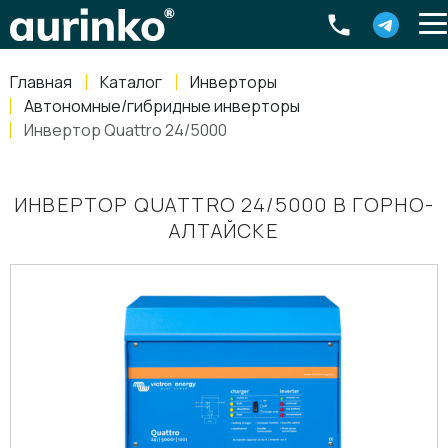
Aurinko
Россия
,
Свердловская область
,
620016
,
Екатеринбург
,
ул
info@aurinkos.com
Главная
Каталог
Инверторы
8-800-770-79-40
Автономные/гибридные инверторы
Инвертор Quattro 24/5000
ИНВЕРТОР QUATTRO 24/5000 В ГОРНО-
АЛТАЙСКЕ