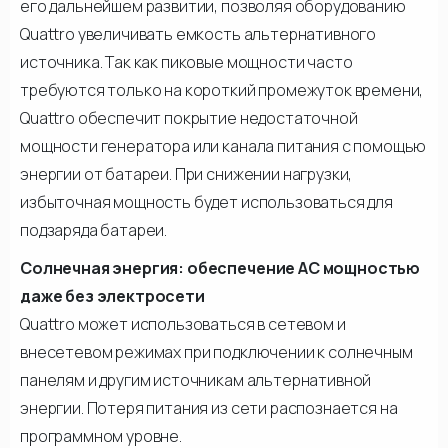
его дальнейшем развитии, позволяя оборудованию
Quattro увеличивать емкость альтернативного
источника. Так как пиковые мощности часто
требуются только на короткий промежуток времени,
Quattro обеспечит покрытие недостаточной
мощности генератора или канала питания с помощью
энергии от батареи. При снижении нагрузки,
избыточная мощность будет использоваться для
подзаряда батареи.
Солнечная энергия: обеспечение АС мощностью
даже без электросети
Quattro может использоваться в сетевом и
внесетевом режимах при подключении к солнечным
панелям и другим источникам альтернативной
энергии. Потеря питания из сети распознается на
программном уровне.