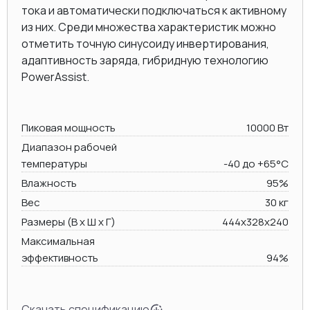
тока и автоматически подключаться к активному
из них. Среди множества характеристик можно
отметить точную синусоиду инвертирования,
адаптивность заряда, гибридную технологию
PowerAssist.
Пиковая мощность
10000 Вт
Диапазон рабочей
температуры
-40 до +65°C
Влажность
95%
Вес
30 кг
Размеры (В х Ш х Г)
444x328x240
Максимальная
эффективность
94%
Скачать спецификацию