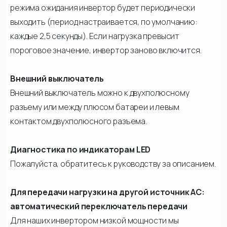
режима ожидания инвертор будет периодически
выходить (период настраивается, по умолчанию:
каждые 2,5 секунды). Если нагрузка превысит
пороговое значение, инвертор заново включится.
Внешний выключатель
Внешний выключатель можно к двухполюсному
разъему или между плюсом батареи и левым
контактом двухполюсного разъема.
Диагностика по индикаторам LED
Пожалуйста, обратитесь к руководству за описанием.
Для передачи нагрузки на другой источник АС:
автоматический переключатель передачи
Для наших инвертором низкой мощности мы