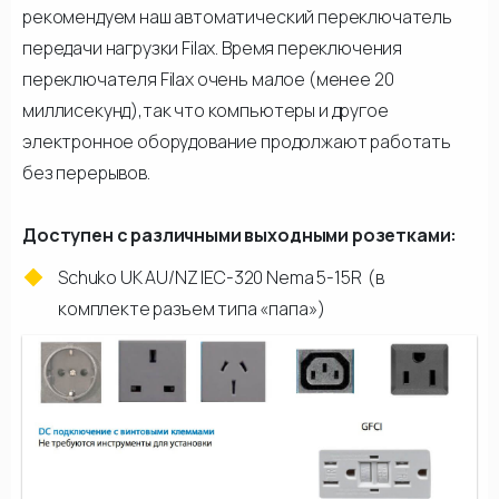
рекомендуем наш автоматический переключатель
передачи нагрузки Filax. Время переключения
переключателя Filax очень малое (менее 20
миллисекунд),так что компьютеры и другое
электронное оборудование продолжают работать
без перерывов.
Доступен с различными выходными розетками:
Schuko UK AU/NZ IEC-320 Nema 5-15R (в
комплекте разъем типа «папа»)