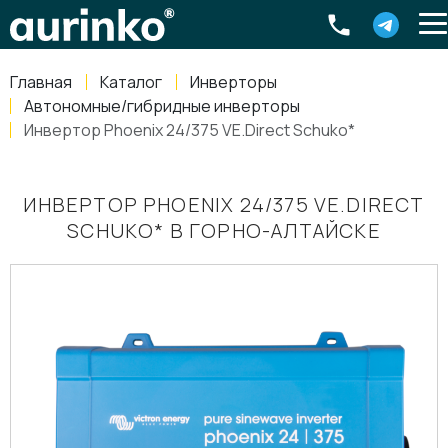
Aurinko
Россия
,
Свердловская область
,
620016
,
Екатеринбург
,
ул
info@aurinkos.com
Главная
Каталог
Инверторы
8-800-770-79-40
Автономные/гибридные инверторы
Инвертор Phoenix 24/375 VE.Direct Schuko*
ИНВЕРТОР PHOENIX 24/375 VE.DIRECT
SCHUKO* В ГОРНО-АЛТАЙСКЕ