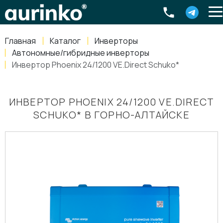
Aurinko
Россия
,
Свердловская область
,
620016
,
Екатеринбург
,
ул
info@aurinkos.com
Главная
Каталог
Инверторы
8-800-770-79-40
Автономные/гибридные инверторы
Инвертор Phoenix 24/1200 VE.Direct Schuko*
ИНВЕРТОР PHOENIX 24/1200 VE.DIRECT
SCHUKO* В ГОРНО-АЛТАЙСКЕ