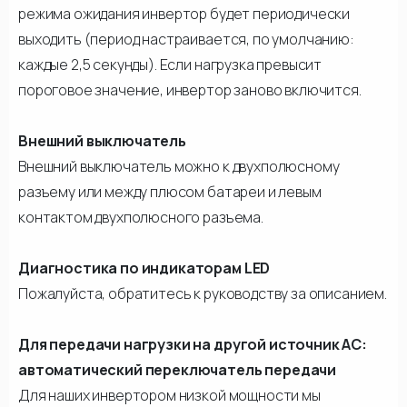
режима ожидания инвертор будет периодически
выходить (период настраивается, по умолчанию:
каждые 2,5 секунды). Если нагрузка превысит
пороговое значение, инвертор заново включится.
Внешний выключатель
Внешний выключатель можно к двухполюсному
разъему или между плюсом батареи и левым
контактом двухполюсного разъема.
Диагностика по индикаторам LED
Пожалуйста, обратитесь к руководству за описанием.
Для передачи нагрузки на другой источник АС:
автоматический переключатель передачи
Для наших инвертором низкой мощности мы