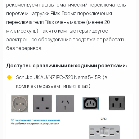
рекомендуем наш автоматический переключатель
передачи нагрузки Filax. Время переключения
переключателя Filax очень малое (менее 20
миллисекунд),так что компьютеры и другое
электронное оборудование продолжают работать
без перерывов.
Доступен с различными выходными розетками:
Schuko UK AU/NZ IEC-320 Nema 5-15R (в
комплекте разъем типа «папа»)