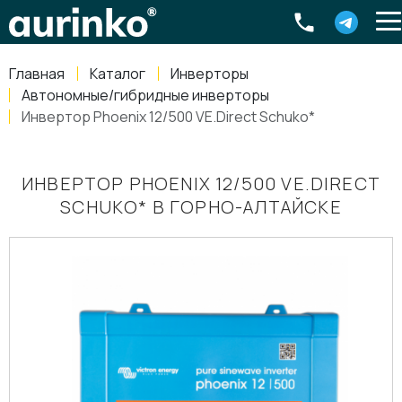
Aurinko
Россия
,
Свердловская область
,
620016
,
Екатеринбург
,
ул
info@aurinkos.com
Главная
Каталог
Инверторы
8-800-770-79-40
Автономные/гибридные инверторы
Инвертор Phoenix 12/500 VE.Direct Schuko*
ИНВЕРТОР PHOENIX 12/500 VE.DIRECT
SCHUKO* В ГОРНО-АЛТАЙСКЕ