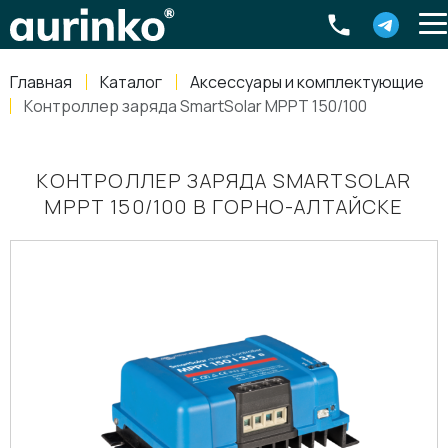
Aurinko
Россия
,
Свердловская область
,
620016
,
Екатеринбург
,
ул
info@aurinkos.com
Главная
Каталог
Аксессуары и комплектующие
8-800-770-79-40
Контроллер заряда SmartSolar MPPT 150/100
КОНТРОЛЛЕР ЗАРЯДА SMARTSOLAR
MPPT 150/100 В ГОРНО-АЛТАЙСКЕ