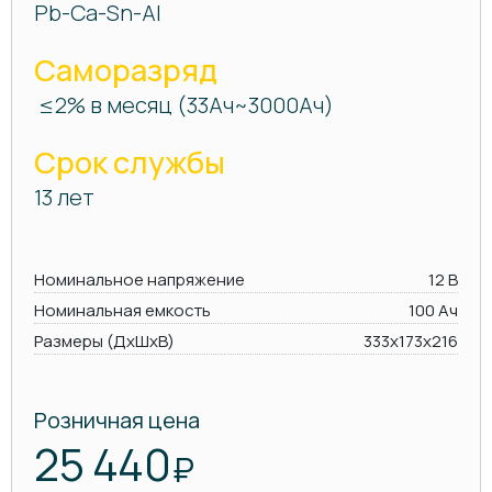
Pb-Ca-Sn-Al
Саморазряд
≤2% в месяц (33Ач~3000Ач)
Срок службы
13 лет
Номинальное напряжение
12 В
Номинальная емкость
100 Ач
Размеры (ДхШхВ)
333х173х216
Розничная цена
25 440
₽