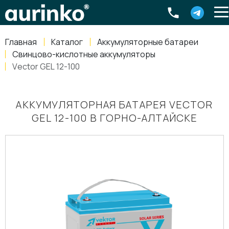
Aurinko
Россия
,
Свердловская область
,
620016
,
Екатеринбург
,
ул
info@aurinkos.com
Главная
Каталог
Аккумуляторные батареи
8-800-770-79-40
Свинцово-кислотные аккумуляторы
Vector GEL 12-100
АККУМУЛЯТОРНАЯ БАТАРЕЯ VECTOR
GEL 12-100 В ГОРНО-АЛТАЙСКЕ