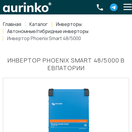
Aurinko
Россия
,
Свердловская область
,
620016
,
Екатеринбург
,
ул
info@aurinkos.com
Главная
Каталог
Инверторы
8-800-770-79-40
Автономные/гибридные инверторы
Инвертор Phoenix Smart 48/5000
ИНВЕРТОР PHOENIX SMART 48/5000 В
ЕВПАТОРИИ